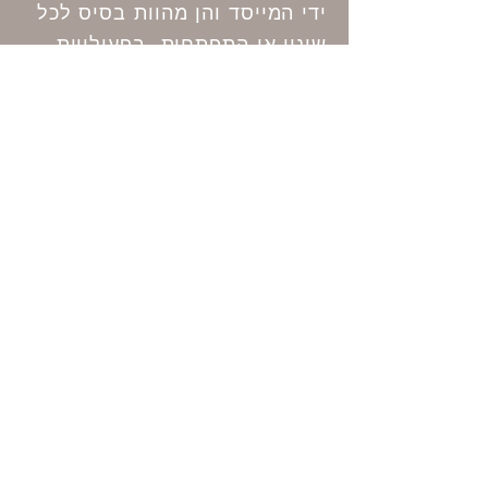
ידי המייסד והן מהוות בסיס לכל
שינוי או התפתחות בפעילויות
המוזאלית, החינוכית והתרבותית
הנערכות במוזאון.
המוזאון פתוח לקהל הרחב בימים
ב' - ה' בשעות
8:30 - 14:30.
ב
תאום מראש ניתן לבקר בכל
מועד.
דמי הכניסה: 20 ש"ח למבוגר,
13 ש"ח לילד.
Top